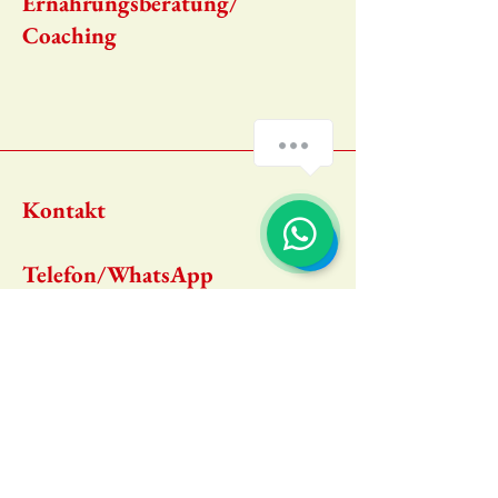
Ernährungsberatung/
Coaching
Kontakt​
​Telefon/WhatsApp
0152 21099064
Email
jensschauberger@icloud.
com