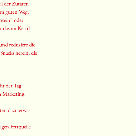
il der Zutaten 
nem guten Weg.
otein“ oder 
st das im Kern? 
und reduziere die 
-Snacks herein, die 
ht der Tag 
in Marketing.
er, dazu etwas 
gen Fettquelle 