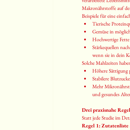
verarbeitete Lebensmitte
Makronährstoffe auf de
Beispiele für eine einfac
Tierische Proteinqu
Gemüse in möglichs
Hochwertige Fette 
Stärkequellen nach 
wenn sie in dein K
Solche Mahlzeiten haben
Höhere Sättigung 
Stabilere Blutzuck
Mehr Mikronährsto
und gesundes Alter
Drei praxisnahe Rege
Statt jede Studie im Det
Regel 1: Zutatenliste a