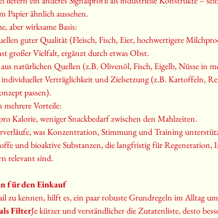
l liefern ein anderes Signalprofil als industrielle Konstrukte – se
m Papier ähnlich aussehen.
he, aber wirksame Basis:
ellen guter Qualität (Fleisch, Fisch, Eier, hochwertigere Milchpro
t großer Vielfalt, ergänzt durch etwas Obst.
aus natürlichen Quellen (z.B. Olivenöl, Fisch, Eigelb, Nüsse in 
individueller Verträglichkeit und Zielsetzung (z.B. Kartoffeln, R
onzept passen).
 mehrere Vorteile:
pro Kalorie, weniger Snackbedarf zwischen den Mahlzeiten.
erverläufe, was Konzentration, Stimmung und Training unterstütz
ffe und bioaktive Substanzen, die langfristig für Regeneration
n relevant sind.
ln für den Einkauf
ail zu kennen, hilft es, ein paar robuste Grundregeln im Alltag u
ls Filter
Je kürzer und verständlicher die Zutatenliste, desto besse