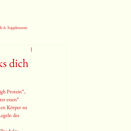
fe & Supplemente
s dich
igh Protein“, 
er essen“ 
nen Körper zu 
Regeln des 
e Produkte 