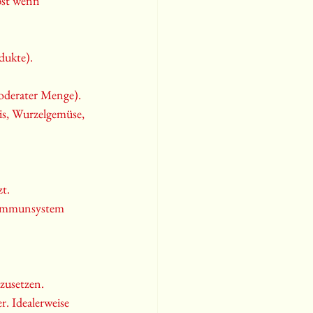
lbst wenn 
dukte).
moderater Menge).
eis, Wurzelgemüse, 
t.
, Immunsystem 
mzusetzen.
r. Idealerweise 