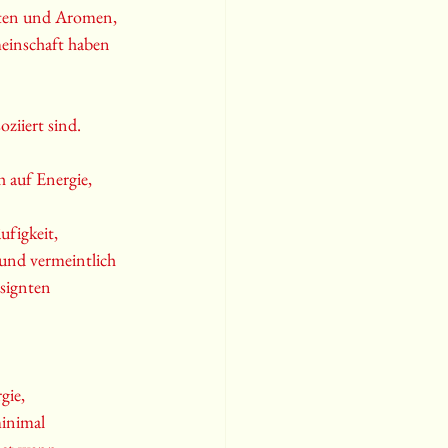
tten und Aromen, 
einschaft haben 
ziiert sind.
 auf Energie, 
figkeit, 
und vermeintlich 
esignten 
gie, 
inimal 