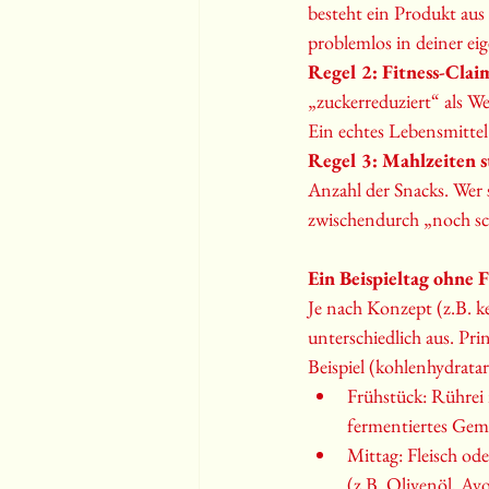
besteht ein Produkt aus
problemlos in deiner ei
Regel 2: Fitness-Clai
„zuckerreduziert“ als We
Ein echtes Lebensmittel 
Regel 3: Mahlzeiten s
Anzahl der Snacks. Wer sa
zwischendurch „noch sc
Ein Beispieltag ohne 
Je nach Konzept (z.B. k
unterschiedlich aus. Pri
Beispiel (kohlenhydratar
Frühstück: Rührei 
fermentiertes Gem
Mittag: Fleisch od
(z.B. Olivenöl, Av