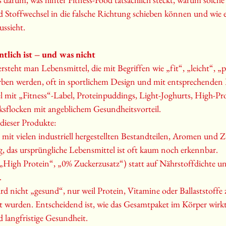
d Stoffwechsel in die falsche Richtung schieben können und wie e
ussieht.
ntlich ist – und was nicht
steht man Lebensmittel, die mit Begriffen wie „fit“, „leicht“, „p
ben werden, oft in sportlichem Design und mit entsprechenden B
gel mit „Fitness“-Label, Proteinpuddings, Light-Joghurts, High-Pr
ksflocken mit angeblichem Gesundheitsvorteil.
ieser Produkte:
 mit vielen industriell hergestellten Bestandteilen, Aromen und Z
g, das ursprüngliche Lebensmittel ist oft kaum noch erkennbar.
„High Protein“, „0% Zuckerzusatz“) statt auf Nährstoffdichte u
.
rd nicht „gesund“, nur weil Protein, Vitamine oder Ballaststoffe 
t wurden. Entscheidend ist, wie das Gesamtpaket im Körper wirk
d langfristige Gesundheit.