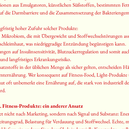
ionen aus Emulgatoren, künstlichen Süßstoffen, bestimmten Fe
auf die Darmbarriere und die Zusammensetzung der Bakteriengem
ngfristig hoher Zufuhr solcher Produkte:
 Mikrobiom, die mit Übergewicht und Stoffwechselstörungen asso
chleimhaut, was niedriggradige Entzündung begünstigen kann.
ngen auf Insulinsensitivität, Blutzuckerregulation und somit auch
 und langfristiges Erkrankungsrisiko.
tzstoffe in der üblichen Menge als sicher gelten, entscheiden Häu
ernährung. Wer konsequent auf Fitness-Food, Light-Produkte 
aut oft unbemerkt eine Ernährung auf, die stark von industriell d
rd.
. Fitness-Produkte: ein anderer Ansatz
t nicht nach Marketing, sondern nach Signal und Substanz: Ener
eitungsgrad, Belastung für Verdauung und Stoffwechsel. Echte, m