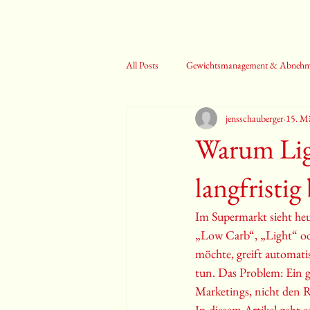
All Posts
Gewichtsmanagement & Abneh
jensschauberger
15. M
Blutwerte & Herzgesundheit
Gehirn
Warum Lig
langfristi
I
m Supermarkt sieht heu
„Low Carb“, „Light“ od
möchte, greift automati
tun. Das Problem: Ein gr
Marketings, nicht den R
In diesem Artikel geht e