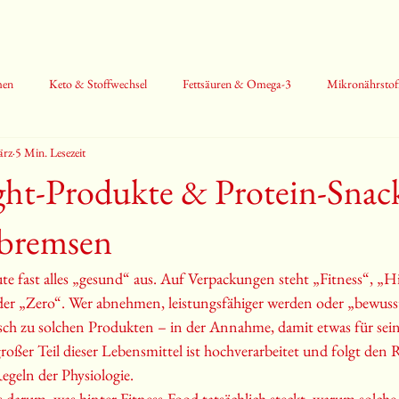
men
Keto & Stoffwechsel
Fettsäuren & Omega-3
Mikronährstof
ärz
5 Min. Lesezeit
 & mentale Gesundheit
Protein & Aminosäuren
ht-Produkte & Protein-Snack
g bremsen
te fast alles „gesund“ aus. Auf Verpackungen steht „Fitness“, „H
er „Zero“. Wer abnehmen, leistungsfähiger werden oder „bewusst
sch zu solchen Produkten – in der Annahme, damit etwas für sei
oßer Teil dieser Lebensmittel ist hochverarbeitet und folgt den 
egeln der Physiologie.
s darum, was hinter Fitness-Food tatsächlich steckt, warum solch