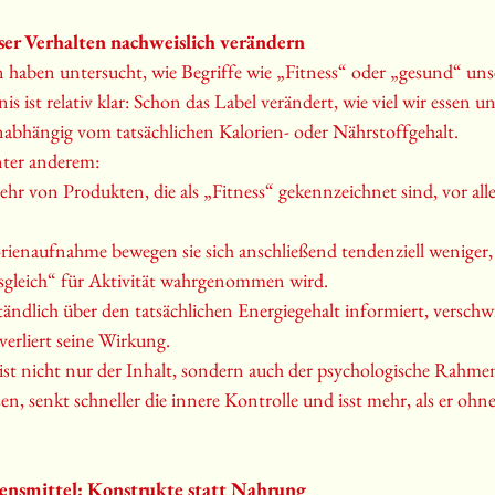
ser Verhalten nachweislich verändern
haben untersucht, wie Begriffe wie „Fitness“ oder „gesund“ unse
s ist relativ klar: Schon das Label verändert, wie viel wir essen u
abhängig vom tatsächlichen Kalorien- oder Nährstoffgehalt.
unter anderem:
r von Produkten, die als „Fitness“ gekennzeichnet sind, vor all
rienaufnahme bewegen sie sich anschließend tendenziell weniger,
sgleich“ für Aktivität wahrgenommen wird.
tändlich über den tatsächlichen Energiegehalt informiert, verschwi
verliert seine Wirkung.
ist nicht nur der Inhalt, sondern auch der psychologische Rahmen
n, senkt schneller die innere Kontrolle und isst mehr, als er ohne
ensmittel: Konstrukte statt Nahrung