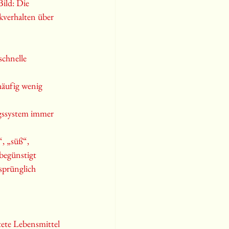
Bild: Die 
kverhalten über 
schnelle 
häufig wenig 
ngssystem immer 
, „süß“, 
begünstigt 
sprünglich 
ete Lebensmittel 