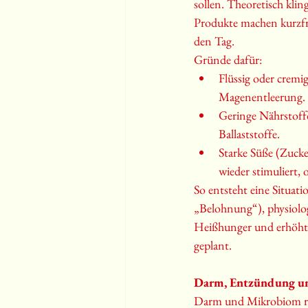
sollen. Theoretisch klin
Produkte machen kurzfri
den Tag.
Gründe dafür:
Flüssig oder cremi
Magenentleerung.
Geringe Nährstoff
Ballaststoffe.
Starke Süße (Zuck
wieder stimuliert,
So entsteht eine Situat
„Belohnung“), physiolog
Heißhunger und erhöht d
geplant.
Darm, Entzündung und 
Darm und Mikrobiom reag