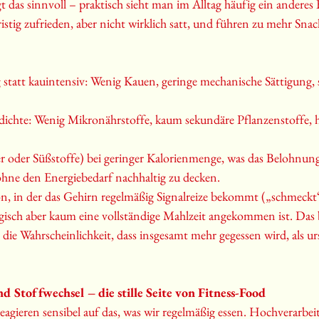
gt das sinnvoll – praktisch sieht man im Alltag häufig ein anderes 
stig zufrieden, aber nicht wirklich satt, und führen zu mehr Snac
g statt kauintensiv: Wenig Kauen, geringe mechanische Sättigung, 
dichte: Wenig Mikronährstoffe, kaum sekundäre Pflanzenstoffe, 
er oder Süßstoffe) bei geringer Kalorienmenge, was das Belohnu
 ohne den Energiebedarf nachhaltig zu decken.
ion, in der das Gehirn regelmäßig Signalreize bekommt („schmeckt“
isch aber kaum eine vollständige Mahlzeit angekommen ist. Das 
ie Wahrscheinlichkeit, dass insgesamt mehr gegessen wird, als ur
Stoffwechsel – die stille Seite von Fitness-Food
ieren sensibel auf das, was wir regelmäßig essen. Hochverarbeit