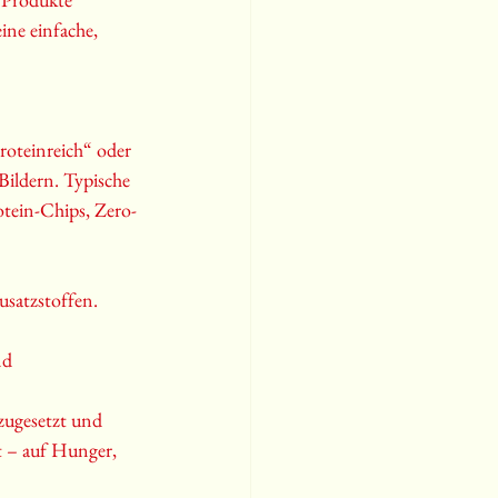
ine einfache, 
roteinreich“ oder 
ildern. Typische 
otein-Chips, Zero-
usatzstoffen.
nd 
zugesetzt und 
t – auf Hunger, 