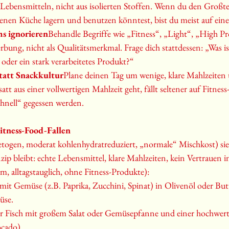
 Lebensmitteln, nicht aus isolierten Stoffen. Wenn du den Großte
genen Küche lagern und benutzen könntest, bist du meist auf ei
ms ignorieren
Behandle Begriffe wie „Fitness“, „Light“, „High Pr
rbung, nicht als Qualitätsmerkmal. Frage dich stattdessen: „Was i
oder ein stark verarbeitetes Produkt?“
tatt Snackkultur
Plane deinen Tag um wenige, klare Mahlzeiten 
tt aus einer vollwertigen Mahlzeit geht, fällt seltener auf Fitness
hnell“ gegessen werden.
Fitness-Food-Fallen
etogen, moderat kohlenhydratreduziert, „normale“ Mischkost) sie
nzip bleibt: echte Lebensmittel, klare Mahlzeiten, kein Vertrauen 
m, alltagstauglich, ohne Fitness-Produkte):
mit Gemüse (z.B. Paprika, Zucchini, Spinat) in Olivenöl oder Butt
üse.
er Fisch mit großem Salat oder Gemüsepfanne und einer hochwerti
ocado).