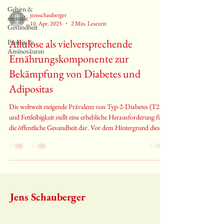
Änderungen herstellen. Aufgrund dieser Eigenschaften kann
Gehirn &
Allulose in hitzebehandelten Lebensmitteln nachgewiesen
jensschauberger
mentale
10. Apr. 2025
2 Min. Lesezeit
werden, insbesondere in solchen mit ho
Gesundheit
Allulose als vielversprechende
Protein &
Aminosäuren
Ernährungskomponente zur
Bekämpfung von Diabetes und
Adipositas
Die weltweit steigende Prävalenz von Typ-2-Diabetes (T2D)
und Fettleibigkeit stellt eine erhebliche Herausforderung für
die öffentliche Gesundheit dar. Vor dem Hintergrund dieser
Epidemie ist die Erforschung innovativer diätetischer
Strategien zur Bekämpfung dieser Erkrankungen
unerlässlich. Eine vielversprechende Option ist Allulose, ein
seltener Zucker, der in kleinen Mengen in bestimmten
Früchten vorkommt und laut einer aktuellen Studie positive
funktionelle-ernaehrung.com
Effekte auf Blutzuckerwerte
Jens Schauberger​