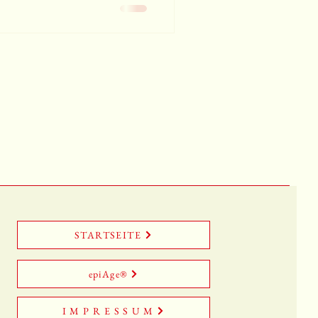
STARTSEITE
epiAge®
I M P R E S S U M