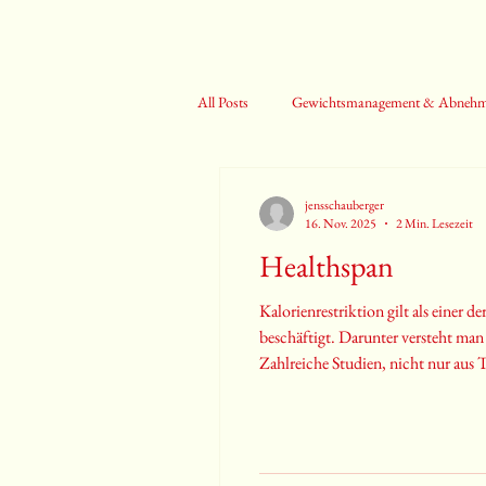
All Posts
Gewichtsmanagement & Abneh
Blutwerte & Herzgesundheit
Gehirn
jensschauberger
16. Nov. 2025
2 Min. Lesezeit
Healthspan
Kalorienrestriktion gilt als einer
beschäftigt. Darunter versteht m
Zahlreiche Studien, nicht nur aus T
Stoffwechselgesundheit und kann 