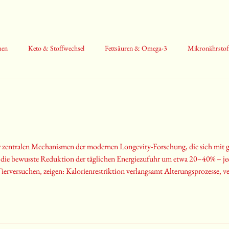
men
Keto & Stoffwechsel
Fettsäuren & Omega-3
Mikronährstof
 & mentale Gesundheit
Protein & Aminosäuren
 der zentralen Mechanismen der modernen Longevity-Forschung, die sich mit
an die bewusste Reduktion der täglichen Energiezufuhr um etwa 20–40% – 
ierversuchen, zeigen: Kalorienrestriktion verlangsamt Alterungsprozesse, ve
sogar die Lebensdauer erhöhen. Epidemiologische Daten aus