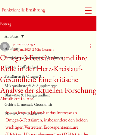
Funktionelle Ernährung
Beitrag
All Posts
jensschauberger
All Posts
23. Jan. 2025
2 Min. Lesezeit
Omega-3-Fettsäuren und ihre
Gewichtsmanagement & Abnehmen
Rolle in der Herz-Kreislauf-
Keto & Stoffwechsel
Fettsäuren & Omega-3
Gesundheit: Eine kritische
Mikronährstoffe & Supplemente
Analyse der aktuellen Forschung
Blutwerte & Herzgesundheit
Aktualisiert:
14. Apr.
Gehirn & mentale Gesundheit
In den letzten Jahren hat das Interesse an 
Protein & Aminosäuren
Omega-3-Fettsäuren, insbesondere den beiden 
wichtigen Vertretern Eicosapentaensäure 
(EPA) und Docosahexaensäure (DHA), in der 