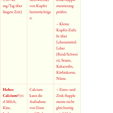
mg/Tag über 
von Kupfer 
mentierung 
längere Zeit)
beeinträchtige
prüfen.
n.
– Kleine 
Kupfer‑Zufu
hr über 
Lebensmittel: 
Leber 
(Rind/Schwei
n), Sesam, 
Kakaonibs, 
Kürbiskerne, 
Nüsse.
Hohes 
Calcium 
– Eisen‑ und 
Calcium?
 (vi
kann die 
Zink‑Supple
el Milch, 
Aufnahme 
mente nicht 
Käse, 
von Eisen 
gleichzeitig 