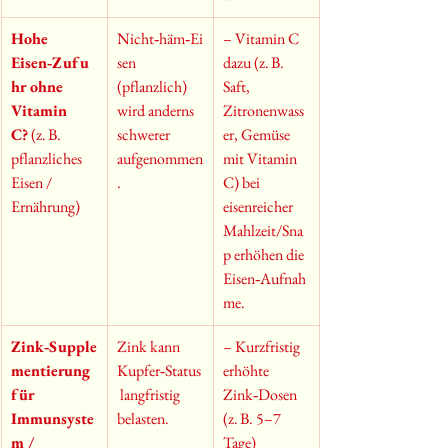
Hohe 
Nicht‑häm‑Ei
– Vitamin C 
Eisen‑Zufu
sen 
dazu (z. B. 
hr ohne 
(pflanzlich) 
Saft, 
Vitamin 
wird anderns 
Zitronenwass
C?
 (z. B. 
schwerer 
er, Gemüse 
pflanzliches 
aufgenommen
mit Vitamin 
Eisen / 
.
C) bei 
Ernährung)
eisenreicher 
Mahlzeit/Sna
p erhöhen die 
Eisen‑Aufnah
me.
Zink‑Supple
Zink kann 
– Kurzfristig 
mentierung 
Kupfer‑Status
erhöhte 
für 
 langfristig 
Zink‑Dosen 
Immunsyste
belasten.
(z. B. 5–7 
m / 
Tage) 