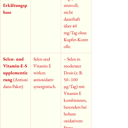
Erkältungsp
sinnvoll; 
hase
nicht 
dauerhaft 
über 40 
mg/Tag ohne 
Kupfer‑Kontr
olle.
Selen‑ und 
Selen und 
– Selen in 
Vitamin‑E‑S
Vitamin E 
moderater 
upplementie
wirken 
Dosis (z. B. 
rung
 (Antioxi
antioxidativ 
50–100 
dans‑Paket)
synergistisch.
µg/Tag) mit 
Vitamin E 
kombinieren, 
besonders bei 
hohem 
oxidativem 
Stress 