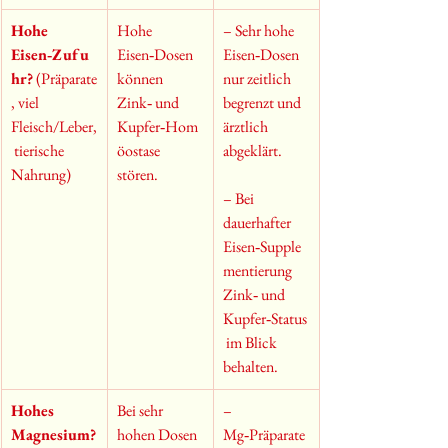
Hohe 
Hohe 
– Sehr hohe 
Eisen‑Zufu
Eisen‑Dosen 
Eisen‑Dosen 
hr?
 (Präparate
können 
nur zeitlich 
, viel 
Zink‑ und 
begrenzt und 
Fleisch/Leber,
Kupfer‑Hom
ärztlich 
 tierische 
öostase 
abgeklärt.
Nahrung)
stören.
– Bei 
dauerhafter 
Eisen‑Supple
mentierung 
Zink‑ und 
Kupfer‑Status
 im Blick 
behalten.
Hohes 
Bei sehr 
– 
Magnesium?
hohen Dosen 
Mg‑Präparate 