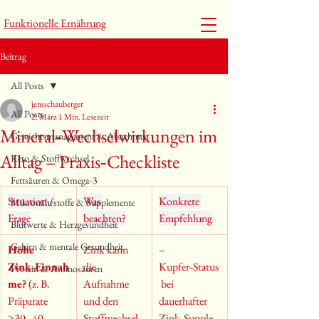
Funktionelle Ernährung
Beitrag
All Posts
jensschauberger
All Posts
2. März
1 Min. Lesezeit
Mineral‑Wechselwirkungen im
Gewichtsmanagement & Abnehmen
Alltag – Praxis‑Checkliste
Keto & Stoffwechsel
Fettsäuren & Omega-3
Situation / 
Was 
Konkrete 
Mikronährstoffe & Supplemente
Frage
beachten?
Empfehlung
Blutwerte & Herzgesundheit
Gehirn & mentale Gesundheit
Hohe 
Zink kann 
– 
Zink‑Einnah
die 
Kupfer‑Status
Protein & Aminosäuren
me?
 (z. B. 
Aufnahme 
 bei 
Präparate 
und den 
dauerhafter 
≥30–40 
Stoffwechsel 
Zink‑Supple