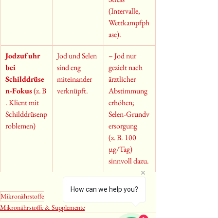
(Intervalle, 
Wettkampfph
ase).
Jodzufuhr 
Jod und Selen 
– Jod nur 
bei 
sind eng 
gezielt nach 
Schilddrüse
miteinander 
ärztlicher 
n‑Fokus
 (z. B
verknüpft.
Abstimmung 
. Klient mit 
erhöhen; 
Schilddrüsenp
Selen‑Grundv
roblemen)
ersorgung 
(z. B. 100 
µg/Tag) 
sinnvoll dazu.
How can we help you?
Mikronährstoffe
Mikronährstoffe & Supplemente