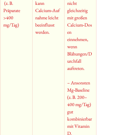
 (z. B. 
kann 
nicht 
Präparate 
Calcium‑Auf
gleichzeitig 
>400 
nahme leicht 
mit großen 
mg/Tag)
beeinflusst 
Calcium‑Dos
werden.
en 
einnehmen, 
wenn 
Blähungen/D
urchfall 
auftreten.
– Ansonsten 
Mg‑Baseline 
(z. B. 200–
400 mg/Tag) 
gut 
kombinierbar 
mit Vitamin 
D.