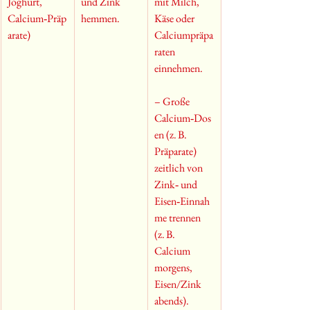
Joghurt, 
und Zink 
mit Milch, 
Calcium‑Präp
hemmen.
Käse oder 
arate)
Calciumpräpa
raten 
einnehmen.
– Große 
Calcium‑Dos
en (z. B. 
Präparate) 
zeitlich von 
Zink‑ und 
Eisen‑Einnah
me trennen 
(z. B. 
Calcium 
morgens, 
Eisen/Zink 
abends).