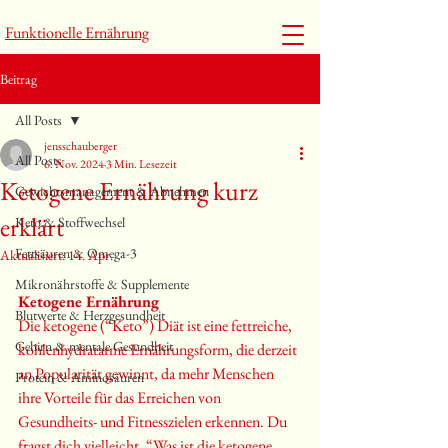
Funktionelle Ernährung
Beitrag
All Posts
jensschauberger
All Posts
6. Nov. 2024
3 Min. Lesezeit
Ketogene Ernährung kurz
Gewichtsmanagement & Abnehmen
erklärt
Keto & Stoffwechsel
Fettsäuren & Omega-3
Aktualisiert:
14. Apr.
Mikronährstoffe & Supplemente
Ketogene Ernährung
Blutwerte & Herzgesundheit
Die ketogene (“Keto”) Diät ist eine fettreiche, 
Gehirn & mentale Gesundheit
kohlenhydratarme Ernährungsform, die derzeit 
an Popularität gewinnt, da mehr Menschen 
Protein & Aminosäuren
ihre Vorteile für das Erreichen von 
Gesundheits- und Fitnesszielen erkennen. Du 
fragst dich vielleicht, “Was ist die ketogene 